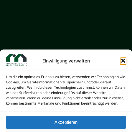
Einwilligung verwalten
ENERGIEAUSWEIS
Ein Muss bei Verkauf oder
Um dir ein optimales Erlebnis zu bieten, verwenden wir Technologien wie
Cookies, um Geräteinformationen zu speichern und/oder darauf
Neuvermietung
zuzugreifen. Wenn du diesen Technologien zustimmst, können wir Daten
wie das Surfverhalten oder eindeutige IDs auf dieser Website
verarbeiten. Wenn du deine Einwilligung nicht erteilst oder zurückziehst,
Seit dem 1. Oktober 2009 wurde mit
können bestimmte Merkmale und Funktionen beeinträchtigt werden.
derverschärften
Energieeinsparverordnung 2009 (EnEV),für
Akzeptieren