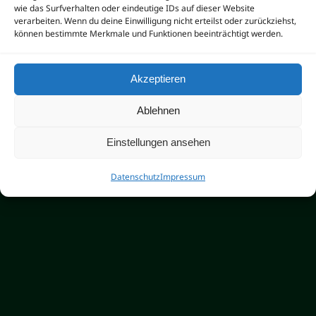
wie das Surfverhalten oder eindeutige IDs auf dieser Website
Überraschungen
verarbeiten. Wenn du deine Einwilligung nicht erteilst oder zurückziehst,
können bestimmte Merkmale und Funktionen beeinträchtigt werden.
Wir beraten Sie bei ihrem Immobilienkauf.
Mit über 20 Jahren Erfahrung machen wir
Akzeptieren
Sie, auf alle möglichen Schwachstellen
Ablehnen
aufmerksam.
Einstellungen ansehen
Datenschutz
Impressum