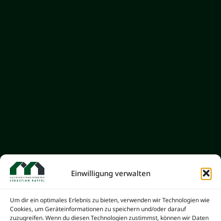
Einwilligung verwalten
HAUSKAUFBERATUNG
Um dir ein optimales Erlebnis zu bieten, verwenden wir Technologien wie
Vermeiden Sie kostspielige
Cookies, um Geräteinformationen zu speichern und/oder darauf
zuzugreifen. Wenn du diesen Technologien zustimmst, können wir Daten